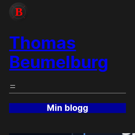
Hopp
til
innhold
Thomas
Beumelburg
Min blogg